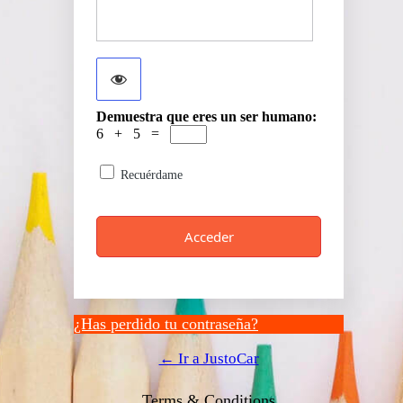
Demuestra que eres un ser humano:
6 + 5 =
Recuérdame
¿Has perdido tu contraseña?
← Ir a JustoCar
Terms & Conditions