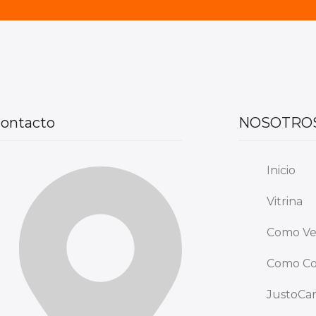
ontacto
NOSOTRO
Inicio
Vitrina
Como V
Como C
JustoCa