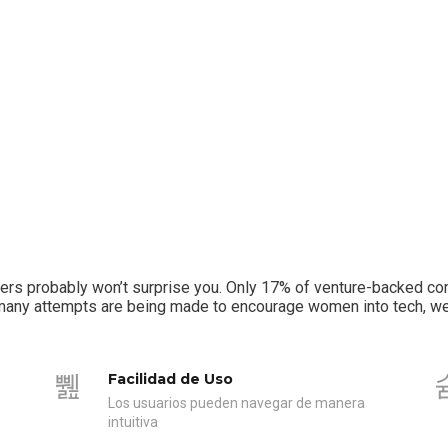
umbers probably won’t surprise you. Only 17% of venture-backe
h many attempts are being made to encourage women into tech, we a
Facilidad de Uso
Los usuarios pueden navegar de manera
intuitiva