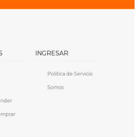
S
INGRESAR
Politica de Servicio
Somos
ender
omprar
r